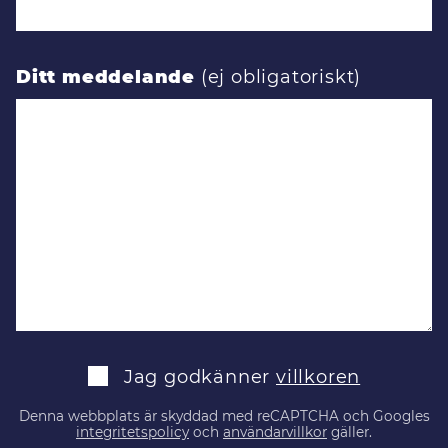
Ditt meddelande
Jag godkänner
villkoren
Denna webbplats är skyddad med reCAPTCHA och Googles
integritetspolicy
och
användarvillkor
gäller.