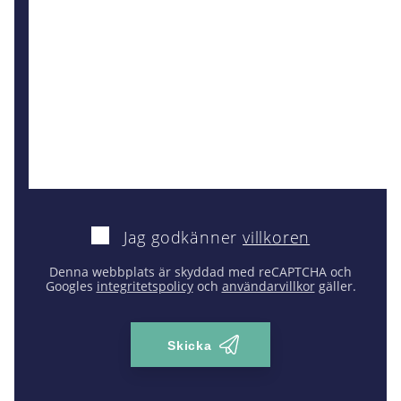
Jag godkänner
villkoren
Denna webbplats är skyddad med reCAPTCHA och
Googles
integritetspolicy
och
användarvillkor
gäller.